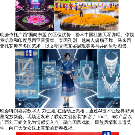
晚会依托广西“面向东盟”的区位优势，荟萃中国壮族天琴弹唱、傣族
章哈剧和印度尼西亚雷贡舞、泰国孔剧、越南人偶扇子舞、马来西
亚扎宾舞等多国艺术，以文明交流互鉴展现美美与共的生动图景。
晚会特别嘉宾数字人“刘三姐”在活动上亮相，通过AI技术让经典彩调
剧绽放新姿。现场还发布了联名文创套装“多谢了[liǎo]”。6款产品以
广西刘三姐文化为情感切入点，融合国风戏韵、民族风情和非遗美
学，向广大受众送上真挚的新春祝福。