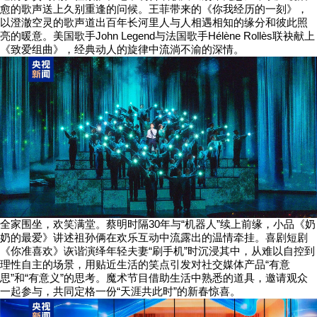
愈的歌声送上久别重逢的问候。王菲带来的《你我经历的一刻》，
以澄澈空灵的歌声道出百年长河里人与人相遇相知的缘分和彼此照
亮的暖意。美国歌手John Legend与法国歌手Hélène Rollès联袂献上
《致爱组曲》，经典动人的旋律中流淌不渝的深情。
全家围坐，欢笑满堂。蔡明时隔30年与“机器人”续上前缘，小品《奶
奶的最爱》讲述祖孙俩在欢乐互动中流露出的温情牵挂。喜剧短剧
《你准喜欢》诙谐演绎年轻夫妻“刷手机”时沉浸其中，从难以自控到
理性自主的场景，用贴近生活的笑点引发对社交媒体产品“有意
思”和“有意义”的思考。魔术节目借助生活中熟悉的道具，邀请观众
一起参与，共同定格一份“天涯共此时”的新春惊喜。