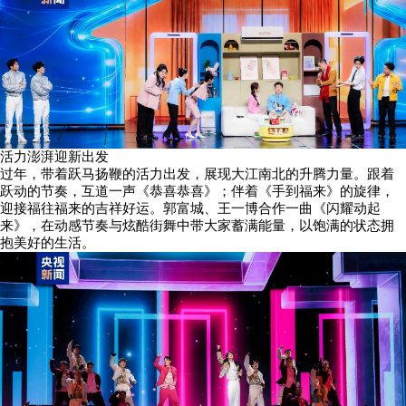
活力澎湃迎新出发
过年，带着跃马扬鞭的活力出发，展现大江南北的升腾力量。跟着
跃动的节奏，互道一声《恭喜恭喜》；伴着《手到福来》的旋律，
迎接福往福来的吉祥好运。郭富城、王一博合作一曲《闪耀动起
来》，在动感节奏与炫酷街舞中带大家蓄满能量，以饱满的状态拥
抱美好的生活。