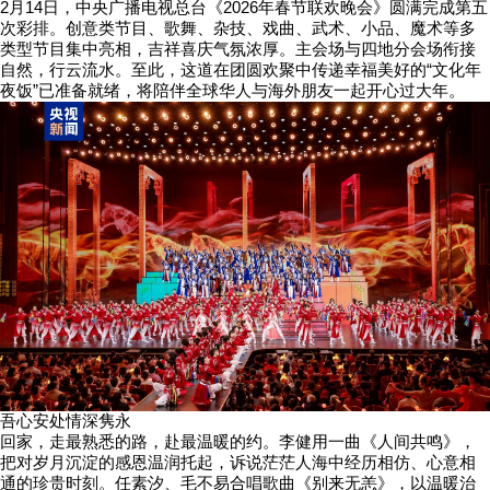
2月14日，中央广播电视总台《2026年春节联欢晚会》圆满完成第五
次彩排。创意类节目、歌舞、杂技、戏曲、武术、小品、魔术等多
类型节目集中亮相，吉祥喜庆气氛浓厚。主会场与四地分会场衔接
自然，行云流水。至此，这道在团圆欢聚中传递幸福美好的“文化年
夜饭”已准备就绪，将陪伴全球华人与海外朋友一起开心过大年。
吾心安处情深隽永
回家，走最熟悉的路，赴最温暖的约。李健用一曲《人间共鸣》，
把对岁月沉淀的感恩温润托起，诉说茫茫人海中经历相仿、心意相
通的珍贵时刻。任素汐、毛不易合唱歌曲《别来无恙》，以温暖治