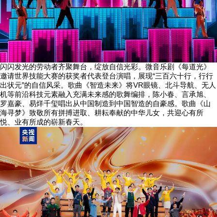
闪闪发光的劳动者齐聚舞台，绽放自信光彩。微音乐剧《每道光》
邀请世界技能大赛的获奖者代表登台演唱，展现“三百六十行，行行
出状元”的自信风采。歌曲《智造未来》将VR眼镜、北斗导航、无人
机等前沿科技元素融入充满未来感的歌舞编排，陈小春、言承旭、
罗嘉豪、易烊千玺唱出从中国制造到中国智造的自豪感。歌曲《山
海寻梦》致敬所有拼搏进取、耕耘奉献的中华儿女，共迎心有所
悦、业有所成的崭新春天。