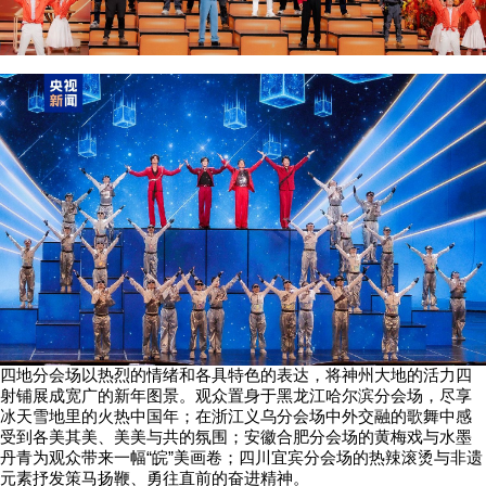
四地分会场以热烈的情绪和各具特色的表达，将神州大地的活力四
射铺展成宽广的新年图景。观众置身于黑龙江哈尔滨分会场，尽享
冰天雪地里的火热中国年；在浙江义乌分会场中外交融的歌舞中感
受到各美其美、美美与共的氛围；安徽合肥分会场的黄梅戏与水墨
丹青为观众带来一幅“皖”美画卷；四川宜宾分会场的热辣滚烫与非遗
元素抒发策马扬鞭、勇往直前的奋进精神。