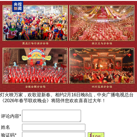
灯火映万家，欢歌迎新春。相约2月16日晚8点，中央广播电视总台
《2026年春节联欢晚会》将陪伴您欢欢喜喜过大年！
评论内容*
姓名
验证码*