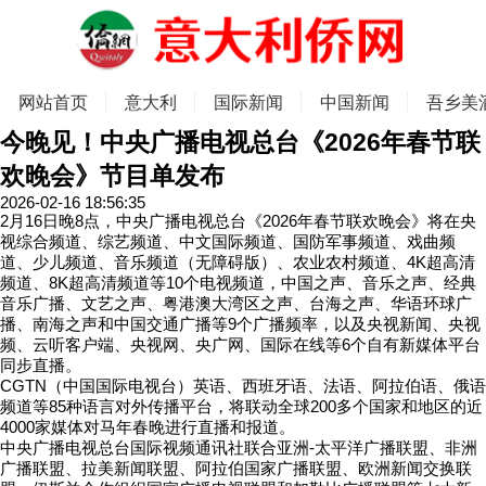
网站首页
意大利
国际新闻
中国新闻
吾乡美
今晚见！中央广播电视总台《2026年春节联
欢晚会》节目单发布
2026-02-16 18:56:35
2月16日晚8点，中央广播电视总台《2026年春节联欢晚会》将在央
视综合频道、综艺频道、中文国际频道、国防军事频道、戏曲频
道、少儿频道、音乐频道（无障碍版）、农业农村频道、4K超高清
频道、8K超高清频道等10个电视频道，中国之声、音乐之声、经典
音乐广播、文艺之声、粤港澳大湾区之声、台海之声、华语环球广
播、南海之声和中国交通广播等9个广播频率，以及央视新闻、央视
频、云听客户端、央视网、央广网、国际在线等6个自有新媒体平台
同步直播。
CGTN（中国国际电视台）英语、西班牙语、法语、阿拉伯语、俄语
频道等85种语言对外传播平台，将联动全球200多个国家和地区的近
4000家媒体对马年春晚进行直播和报道。
中央广播电视总台国际视频通讯社联合亚洲-太平洋广播联盟、非洲
广播联盟、拉美新闻联盟、阿拉伯国家广播联盟、欧洲新闻交换联