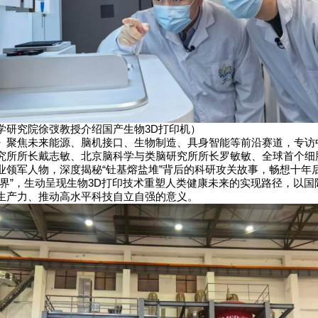
学研究院徐弢教授介绍国产生物3D打印机）
》聚焦未来能源、脑机接口、生物制造、具身智能等前沿赛道，专访
究所所长戴志敏、北京脑科学与类脑研究所所长罗敏敏、全球首个细
业领军人物，深度揭秘“钍基熔盐堆”背后的科研攻关故事，畅想十年
世界”，生动呈现生物3D打印技术重塑人类健康未来的实现路径，以国
生产力、推动高水平科技自立自强的意义。