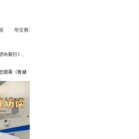
情
华文教育
华商精英
侨务动态
焦点评论
济向新行》、
您观看《鲁健
。