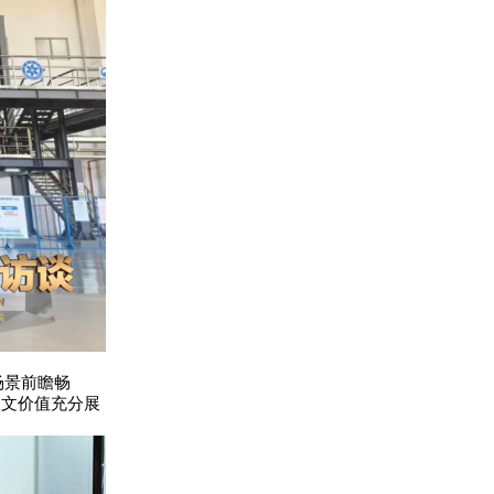
场景前瞻畅
人文价值充分展