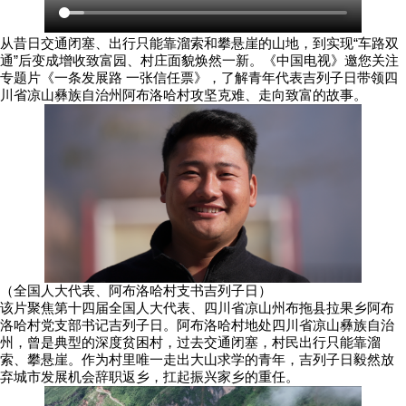
从昔日交通闭塞、出行只能靠溜索和攀悬崖的山地，到实现“车路双
通”后变成增收致富园、村庄面貌焕然一新。《中国电视》邀您关注
专题片《一条发展路 一张信任票》，了解青年代表吉列子日带领四
川省凉山彝族自治州阿布洛哈村攻坚克难、走向致富的故事。
（全国人大代表、阿布洛哈村支书吉列子日）
该片聚焦第十四届全国人大代表、四川省凉山州布拖县拉果乡阿布
洛哈村党支部书记吉列子日。阿布洛哈村地处四川省凉山彝族自治
州，曾是典型的深度贫困村，过去交通闭塞，村民出行只能靠溜
索、攀悬崖。作为村里唯一走出大山求学的青年，吉列子日毅然放
弃城市发展机会辞职返乡，扛起振兴家乡的重任。