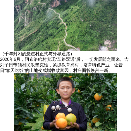
（千年封闭的悬崖村正式与外界通路）
2020年6月，阿布洛哈村实现“车路双通”后，一切发展随之而来。吉
列子日带领村民攻坚克难，紧抓教育兴村，培育特色产业，让昔
日“靠天吃饭”的山地变成增收致富园，村庄面貌焕然一新。