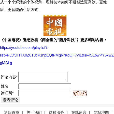
从一个个鲜活的个体视角，理解技术如何不断塑造更高效、更健
康、更智能的生活方式。
《中国电视》邀您收看《两会里的“随身科技”》更多精彩内容：
https://youtube.com/playlist?
list=PL9fDHTX0Z8T9cP1hpEQfPMgNrKdQF7yi1&si=lSLbwPY5xwZ
gMALg
评论内容*
姓名
验证码*
返回首页
|
关于我们
|
供稿服务
|
在线留言
|
网站地图
|