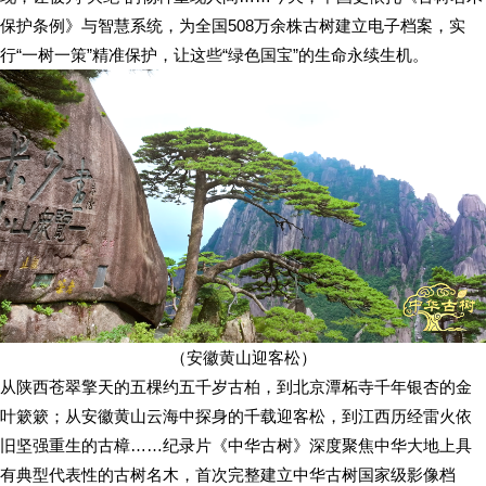
保护条例》与智慧系统，为全国508万余株古树建立电子档案，实
行“一树一策”精准保护，让这些“绿色国宝”的生命永续生机。
（安徽黄山迎客松）
从陕西苍翠擎天的五棵约五千岁古柏，到北京潭柘寺千年银杏的金
叶簌簌；从安徽黄山云海中探身的千载迎客松，到江西历经雷火依
旧坚强重生的古樟……纪录片《中华古树》深度聚焦中华大地上具
有典型代表性的古树名木，首次完整建立中华古树国家级影像档