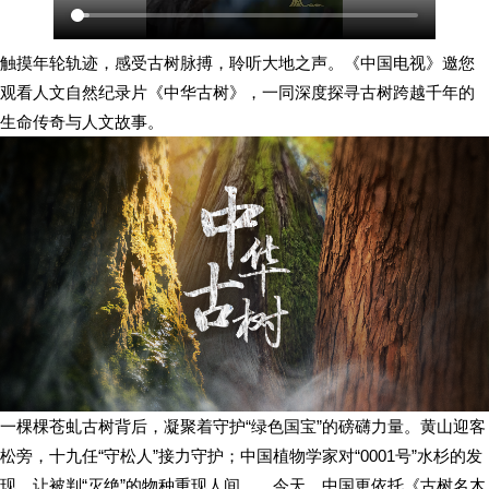
触摸年轮轨迹，感受古树脉搏，聆听大地之声。《中国电视》邀您
观看人文自然纪录片《中华古树》，一同深度探寻古树跨越千年的
生命传奇与人文故事。
一棵棵苍虬古树背后，凝聚着守护“绿色国宝”的磅礴力量。黄山迎客
松旁，十九任“守松人”接力守护；中国植物学家对“0001号”水杉的发
现，让被判“灭绝”的物种重现人间……今天，中国更依托《古树名木