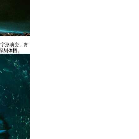
的字形演变、青
深刻体悟。