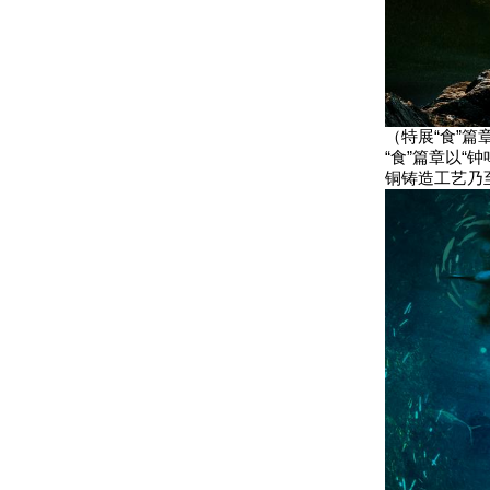
（特展“食”篇
“食”篇章以
铜铸造工艺乃