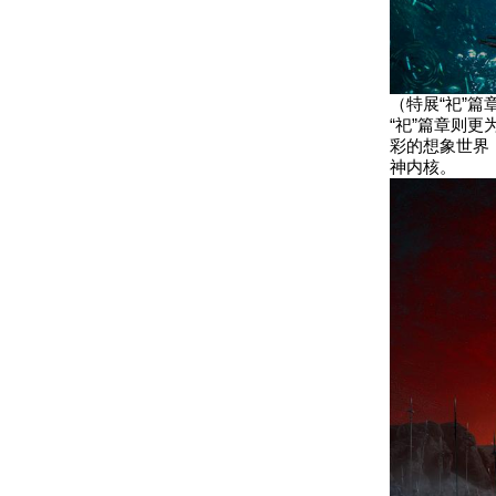
（特展“祀”篇
“祀”篇章则
彩的想象世界
神内核。