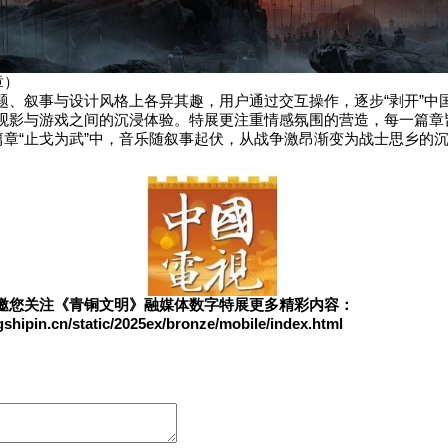
章）
题、叙事与设计风格上各异其趣，用户通过交互操作，逐步“剥开”中
观影与游戏之间的沉浸体验。特展更注重情感氛围的营造，每一篇章
”篇章“止戈为武”中，音乐随叙事起伏，从战争激昂渐变为战士思乡的
。
邀您关注《青铜文明》融媒体数字特展更多精彩内容：
gshipin.cn/static/2025ex/bronze/mobile/index.html