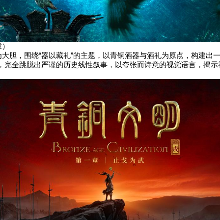
章）
更为大胆，围绕“器以藏礼”的主题，以青铜酒器与酒礼为原点，构建出
，完全跳脱出严谨的历史线性叙事，以夸张而诗意的视觉语言，揭示