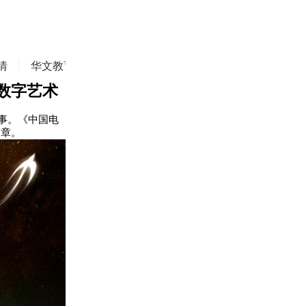
情
华文教育
华商精英
侨务动态
焦点评论
数字艺术
事。《中国电
篇章。