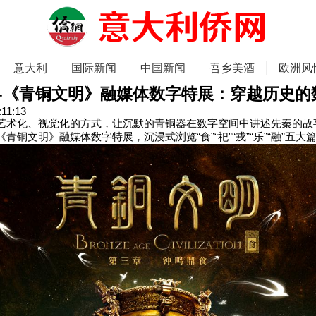
意大利
国际新闻
中国新闻
吾乡美酒
欧洲风
-《青铜文明》融媒体数字特展：穿越历史的
:11:13
艺术化、视觉化的方式，让沉默的青铜器在数字空间中讲述先秦的故
青铜文明》融媒体数字特展，沉浸式浏览“食”“祀”“戎”“乐”“融”五大