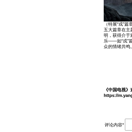
（特展“戎”篇
五大篇章在主
明，获得介于
乐——如“戎
众的情绪共鸣
《中国电视》
https://m.yan
评论内容*