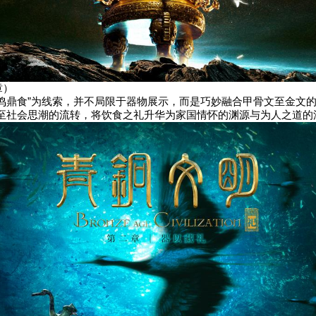
章）
“钟鸣鼎食”为线索，并不局限于器物展示，而是巧妙融合甲骨文至金文
至社会思潮的流转，将饮食之礼升华为家国情怀的渊源与为人之道的