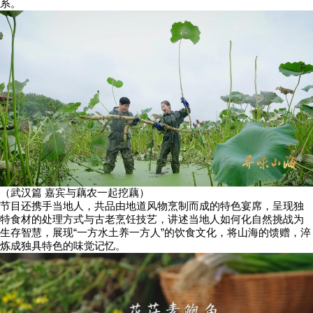
系。
（武汉篇 嘉宾与藕农一起挖藕）
节目还携手当地人，共品由地道风物烹制而成的特色宴席，呈现独
特食材的处理方式与古老烹饪技艺，讲述当地人如何化自然挑战为
生存智慧，展现“一方水土养一方人”的饮食文化，将山海的馈赠，淬
炼成独具特色的味觉记忆。