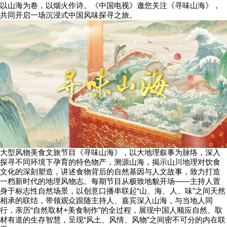
以山海为卷，以烟火作诗。《中国电视》邀您关注《寻味山海》，
共同开启一场沉浸式中国风味探寻之旅。
大型风物美食文旅节目《寻味山海》，以大地理叙事为脉络，深入
探寻不同环境下孕育的特色物产，溯源山海，揭示山川地理对饮食
文化的深刻塑造，讲述食物背后的自然基因与人文故事，致力打造
一档新时代的地理风物志。每期节目从极致地貌开场——主持人置
身于标志性自然场景，以创意口播串联起“山、海、人、味”之间天然
相承的联结，带领观众跟随主持人、嘉宾深入山海，与当地人同
行，亲历“自然取材+美食制作”的全过程，展现中国人顺应自然、取
材有道的生存智慧，呈现“风土、风情、风物”之间密不可分的内在联