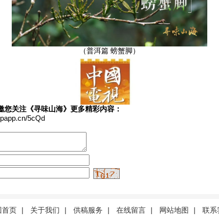
（普洱篇 螃蟹脚）
邀您关注《寻味山海》更多精彩内容：
spapp.cn/5cQd
回首页
|
关于我们
|
供稿服务
|
在线留言
|
网站地图
|
联系