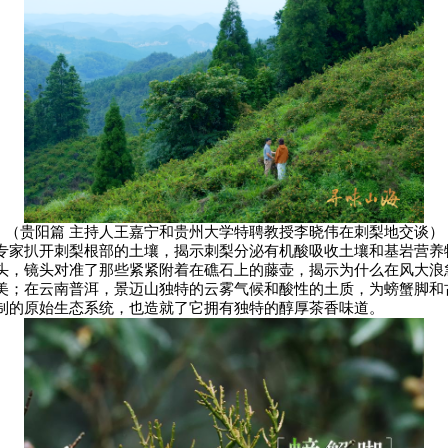
（贵阳篇 主持人王嘉宁和贵州大学特聘教授李晓伟在刺梨地交谈）
专家扒开刺梨根部的土壤，揭示刺梨分泌有机酸吸收土壤和基岩营养
头，镜头对准了那些紧紧附着在礁石上的藤壶，揭示为什么在风大浪
美；在云南普洱，景迈山独特的云雾气候和酸性的土质，为螃蟹脚和
制的原始生态系统，也造就了它拥有独特的醇厚茶香味道。