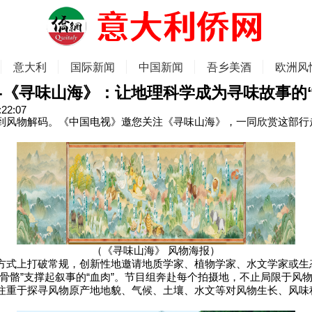
意大利
国际新闻
中国新闻
吾乡美酒
欧洲风
-《寻味山海》：让地理科学成为寻味故事的“
:22:07
到风物解码。《中国电视》邀您关注《寻味山海》，一同欣赏这部行
（《寻味山海》 风物海报）
方式上打破常规，创新性地邀请地质学家、植物学家、水文学家或生
“骨骼”支撑起叙事的“血肉”。节目组奔赴每个拍摄地，不止局限于风
注重于探寻风物原产地地貌、气候、土壤、水文等对风物生长、风味