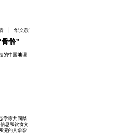
情
华文教育
华商精英
侨务动态
焦点评论
骨骼”
走的中国地理
态学家共同踏
物信息和饮食文
积淀的具象影