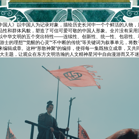
中国人》以中国人为记录对象，描绘历史长河中一个个鲜活的人物，
品性和群体风貌，塑造了可信可爱可敬的中国人形象。全片没有采用
以中华文明的五个突出特性——连续性、创新性、统一性、包容性、
游士的理想”“觉醒的心灵”“不中断的传统”等关键词为叙事单元，将
来编辑成章。这种“形散神聚”的编排，使得每一集既独立成章，又共
宏大主题，让观众在东方文明浩瀚的人文精神星河中自由漫游而又不