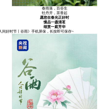
春雨落，百谷生
牡丹开，茶香起
愿您在春光正好时
慢品一盏清茗
细赏一庭芳华
人间好时节丨谷雨》手机屏保，长按即可保存~