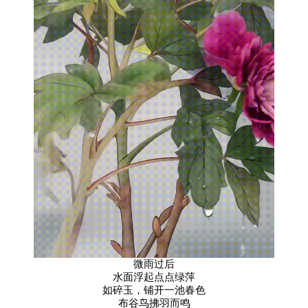
微雨过后
水面浮起点点绿萍
如碎玉，铺开一池春色
布谷鸟拂羽而鸣