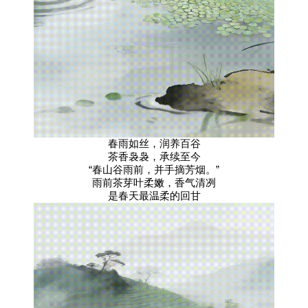
春雨如丝，润养百谷
茶香袅袅，承续至今
“春山谷雨前，并手摘芳烟。”
雨前茶芽叶柔嫩，香气清冽
是春天最温柔的回甘