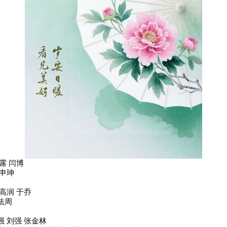
露 闫博
 申珅
高润 于乔
法周
 刘强 张金林