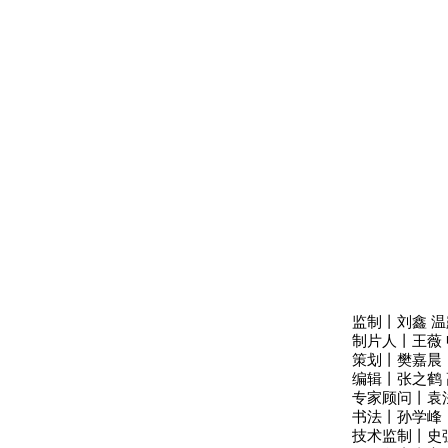
监制丨刘鑫 温
制片人丨王薇
策划丨樊嘉晨
编辑丨张之鹤 
专家顾问丨袁
书法丨孙学峰
技术监制丨史强