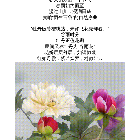
春雨如约而至
漫过山川，浸润田畴
奏响“雨生百谷”的自然序曲
“牡丹破萼樱桃熟，未许飞花减却春。”
谷雨时分
牡丹正值花期
民间又称牡丹为“谷雨花”
花瓣层层舒展，如绸似缎
红如丹霞，紫若烟罗，粉似绯云