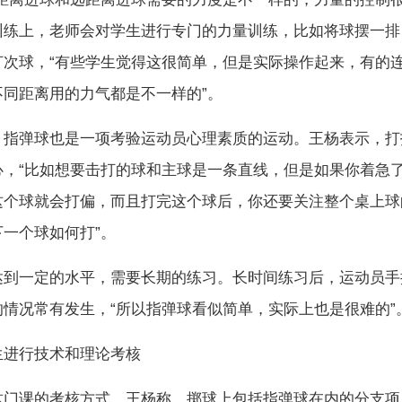
训练上，老师会对学生进行专门的力量训练，比如将球摆一排
打次球，“有些学生觉得这很简单，但是实际操作起来，有的
不同距离用的力气都是不一样的”。
弹球也是一项考验运动员心理素质的运动。王杨表示，打
心，“比如想要击打的球和主球是一条直线，但是如果你着急
这个球就会打偏，而且打完这个球后，你还要关注整个桌上球
一个球如何打”。
一定的水平，需要长期的练习。长时间练习后，运动员手
的情况常有发生，“所以指弹球看似简单，实际上也是很难的”
行技术和理论考核
课的考核方式，王杨称，掷球上包括指弹球在内的分支项