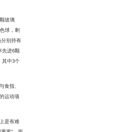
颗玻璃
彩色球，剩
员分别持有
率先进6颗
，其中3个
与食指、
的运动项
上是有难
重要”。而