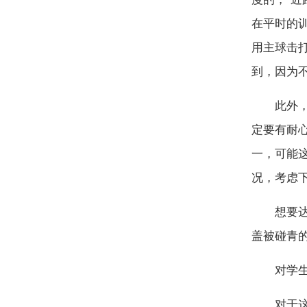
在平时的
用主球击
到，因为
此外，指
定要有耐
一，可能
况，考虑下
想要达到
盖被碰青
对学生进
对于这门