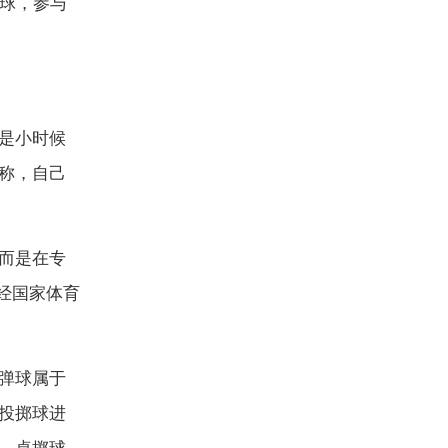
个球，参与
是小时候
称，自己
而是在专
，经国家体育
弹球属于
投掷球进