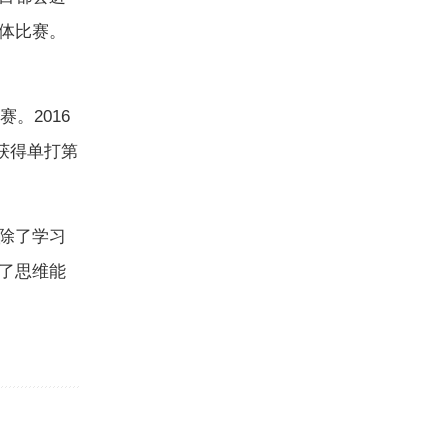
体比赛。
。2016
获得单打第
除了学习
了思维能