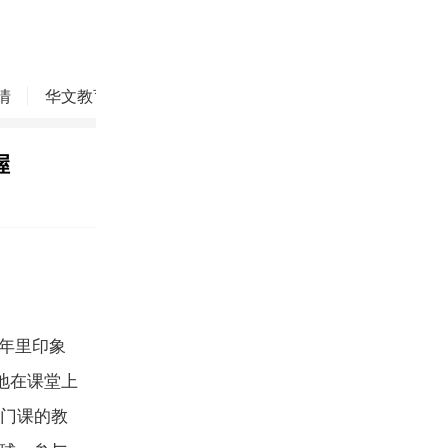
情
华文教育
华商精英
侨务动态
焦点评论
握
年里印象
地在课堂上
这门课的教