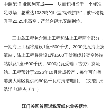
中装配”作业顺利完成——一块面积相当于一个标准
足球场、总重达1032吨的巨型“钢铁拼图”，被平稳提
升至22.25米高空，严丝合缝地安装到位。
​​​​​​​ 三山岛工程包含海上工程和陆上工程两个部分，
一期海上工程将建设1座±500千伏、2000兆瓦海上换
流站，陆上工程将建设1座±500千伏海缆转架空终端
站以及1座±500千伏、3000兆瓦受端（古劳）换流
站。工程预计于2026年10月建成投产，每年可向粤
港澳大湾区提供约60亿千瓦时清洁电能。（文/图 张
浩洋 张晓杰 方迪）
江门关区首票退税无纸化业务落地