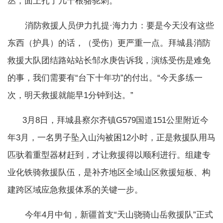
丛，面上扎了几十根骆驼刺。
消防救援人员伊力扎提·海力力：要是今天没有这些
东西（护具）的话，（受伤）更严重一点。拜城县消防
救援大队团结路站站长邹水庚告诉我，演练受伤是难免
的事，我们需要有“台下十年功”的付出。“今天多练一
次，明天救援就能早1分钟到达。”
3月8日，拜城县察尔齐镇G579国道151公里附近今
年3月，一名男子坠入山沟被困12小时，正是救援队用马
匹驮着重型器材赶到，才让救援得以顺利进行。组建专
业化铁骑救援队伍，是补齐地区全域山区救援短板、构
建跨区域应急救援体系的关键一步。
今年4月中旬，新疆首支“天山骁骑山岳救援队”正式