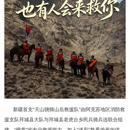
新疆首支“天山骁骑山岳救援队”由阿克苏地区消防救
援支队拜城县大队与拜城县老虎台乡民兵骑兵连联合组
建。“橙黄”的专业救援能力，加上“迷彩”熟悉地形的优