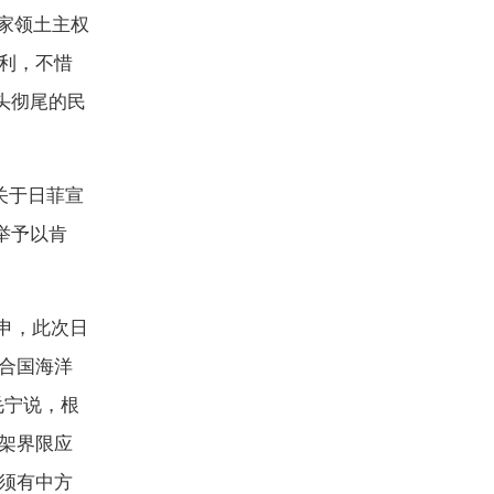
家领土主权
利，不惜
头彻尾的民
关于日菲宣
举予以肯
申，此次日
合国海洋
毛宁说，根
架界限应
须有中方