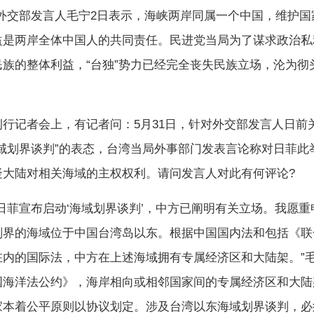
，外交部发言人毛宁2日表示，海峡两岸同属一个中国，维护国
益是两岸全体中国人的共同责任。民进党当局为了谋求政治私
民族的整体利益，“台独”势力已经完全丧失民族立场，沦为彻
记者会上，有记者问：5月31日，针对外交部发言人日前
海域划界谈判”的表态，台湾当局外事部门发表言论称对日菲此
疑大陆对相关海域的主权权利。请问发言人对此有何评论?
菲宣布启动‘海域划界谈判’，中方已阐明有关立场。我愿重
划界的海域位于中国台湾岛以东。根据中国国内法和包括《联
在内的国际法，中方在上述海域拥有专属经济区和大陆架。”
国海洋法公约》，海岸相向或相邻国家间的专属经济区和大陆
家本着公平原则以协议划定。涉及台湾以东海域划界谈判，必