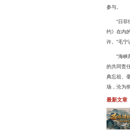
参与。
“日菲绕
约》在内
许。”毛宁
“海峡两
的共同责
典忘祖、毫
场，沦为
最新文章