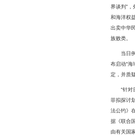
界谈判”
和海洋权
出卖中华
族败类。
当日例行
布启动“
定，并质
“针对日
菲拟探讨
法公约》
据《联合
由有关国