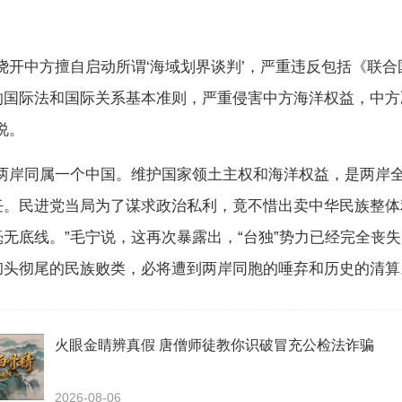
开中方擅自启动所谓‘海域划界谈判’，严重违反包括《联合
的国际法和国际关系基本准则，严重侵害中方海洋权益，中方
说。
岸同属一个中国。维护国家领土主权和海洋权益，是两岸
任。民进党当局为了谋求政治私利，竟不惜出卖中华民族整体
无底线。”毛宁说，这再次暴露出，“台独”势力已经完全丧
彻头彻尾的民族败类，必将遭到两岸同胞的唾弃和历史的清算
火眼金睛辨真假 唐僧师徒教你识破冒充公检法诈骗
2026-08-06