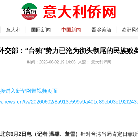
意大利
国际新闻
中国新闻
吾乡美酒
欧洲风
外交部：“台独”势力已沦为彻头彻尾的民族败
时间：2026-06-02 19:14:06
来源：
意大利侨网
进入新华网带视频页面
ww.news.cn/tw/20260602/8a913e599a9a401c89eb03e192f243c
北京6月2日电（记者 温馨、董雪）
针对台湾当局肯定日菲所