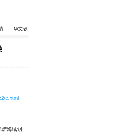
情
华文教育
华商精英
侨务动态
焦点评论
类
2/c.html
谓“海域划