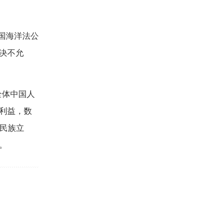
国海洋法公
决不允
全体中国人
利益，数
失民族立
。