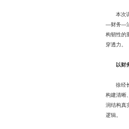
本次课程
—财务—
构韧性的
穿透力。
以财
徐经长教
构建清晰
润结构真
逻辑。