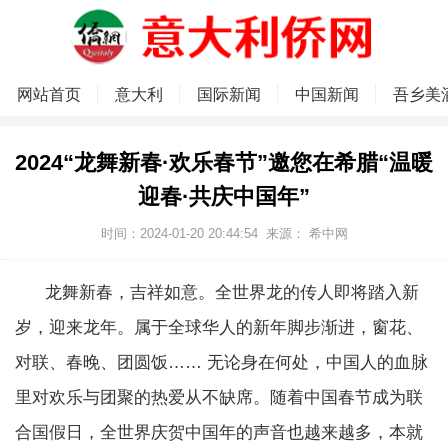
网站首页
意大利
国际新闻
中国新闻
吾乡美
2024“龙舞新春·欢乐春节”邀您在希腊“温暖
迎春·共庆中国年”
时间：2024-01-20 20:44:54
来源： 希中网
龙舞新春，吉祥如意。全世界龙的传人即将踏入新
岁，迎来龙年。属于全球华人的新年脚步渐进，窗花、
对联、春晚、团圆饭…… 无论身在何处，中国人的血脉
里对欢乐与团聚的热爱从不缺席。随着中国春节成为联
合国假日，全世界庆贺中国年的声音也越来越多，本就