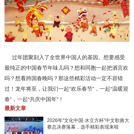
过年团聚刻入了全世界中国人的基因。想要感受
最纯正的中国春节年味儿吗？想和同胞一起把酒言欢
吗？想看跨国春晚吗？那这些精彩活动一定不容错
过！龙年将至，让我们一起“欢乐春节”，一起“温暖迎
春”，一起“共庆中国年”！
最新文章
2026年“文化中国·水立方杯”中文歌曲大
赛总决赛落幕，选手精彩表现来啦