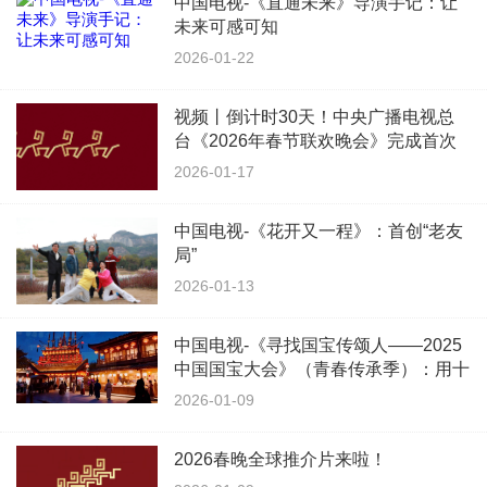
中国电视-《直通未来》导演手记：让
未来可感可知
2026-01-22
视频丨倒计时30天！中央广播电视总
台《2026年春节联欢晚会》完成首次
彩排
2026-01-17
中国电视-《花开又一程》：首创“老友
局”
2026-01-13
中国电视-《寻找国宝传颂人——2025
中国国宝大会》（青春传承季）：用十
二学科棱镜，折射国宝千年光华
2026-01-09
2026春晚全球推介片来啦！