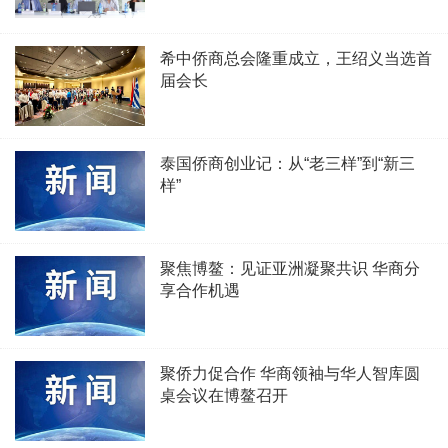
希中侨商总会隆重成立，王绍义当选首
届会长
泰国侨商创业记：从“老三样”到“新三
样”
聚焦博鳌：见证亚洲凝聚共识 华商分
享合作机遇
聚侨力促合作 华商领袖与华人智库圆
桌会议在博鳌召开