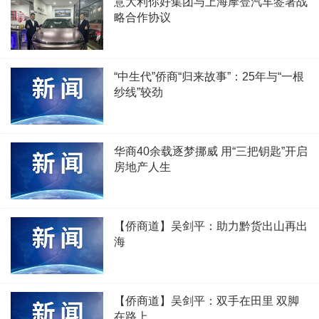
意大利你好集团与上海摩登汽车签署战
略合作协议
“中生代”侨商“归来故事”：25年与“一根
纱线”较劲
华商40余载逐梦挪威 用“三把钥匙”开启
房地产人生
【侨商道】吴剑平：助力黔货出山再出
海
【侨商道】吴剑平：双手在田里 双脚
在路上