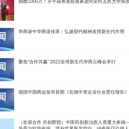
捐赠1000万！开平籍香港慈善家梁向荣向五邑大学捐
华商谈中华商道传承：弘扬契约精神发挥新生代作用
聚焦“合作共赢” 2022全球新生代华商云峰会举行
德国中国商会发布首期《在德中资企业社会责任报告》
（欢迎合作 共创辉煌）中医药创新治愈人类重大疾病
等骨与软骨疾病，填补世界医学空白，绿色医疗引领人