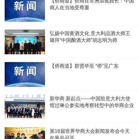
【侨商道】侨商在非洲加冕酋长：中国
商人在当地受尊重
弘扬中国黄酒文化 意大利品酒大师王
璐拜“中国酿酒大师”胡志明为师
【侨商道】群贤毕至 “侨”见广东
新华商 新起点——中国驻意大利大使
馆过琳公参实地考察转型中的华商企业
第16届世界华商大会新闻发布会今天
在曼谷召开