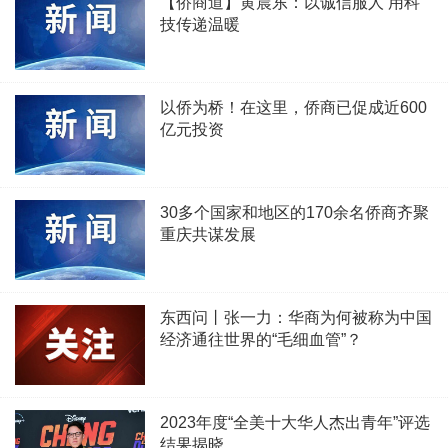
【侨商道】黄晨东：以诚信服人 用科
技传递温暖
以侨为桥！在这里，侨商已促成近600
亿元投资
30多个国家和地区的170余名侨商齐聚
重庆共谋发展
东西问丨张一力：华商为何被称为中国
经济通往世界的“毛细血管”？
2023年度“全美十大华人杰出青年”评选
结果揭晓