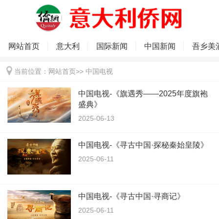
网站首页
意大利
国际新闻
中国新闻
吾乡美
当前位置：
网站首页
>>
中国电视
中国电视-《旗遇秀——2025年度旗袍
盛典》
2025-06-13
中国电视-《寻古中国·探秘秦始皇陵》
2025-06-11
中国电视-《寻古中国·寻商记》
2025-06-11