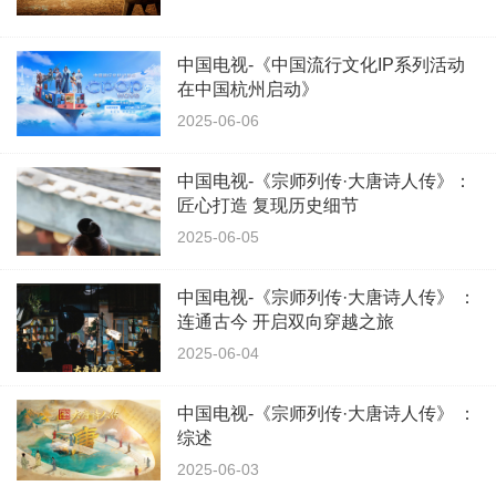
中国电视-《中国流行文化IP系列活动
在中国杭州启动》
2025-06-06
中国电视-《宗师列传·大唐诗人传》：
匠心打造 复现历史细节
2025-06-05
中国电视-《宗师列传·大唐诗人传》 ：
连通古今 开启双向穿越之旅
2025-06-04
中国电视-《宗师列传·大唐诗人传》 ：
综述
2025-06-03