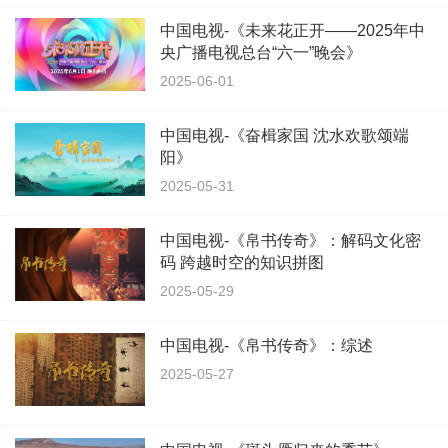
中国电视-《未来花正开——2025年中
央广播电视总台“六一”晚会》
2025-06-01
中国电视-《奋楫家国 沈水欢歌颂端
阳》
2025-05-31
中国电视-《帛书传奇》：解码文化密
码 跨越时空的知识拼图
2025-05-29
中国电视-《帛书传奇》：综述
2025-05-27